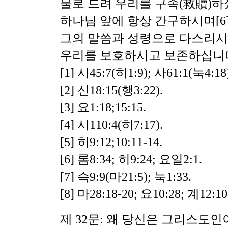
물로 드려 우리를 구속(救贖)하
하나님 앞에 항상 간구하시며[6]
그의 말씀과 성령으로 다스리시
우리를 보호하시고 보존하십니다[
[1] 시45:7(히1:9); 사61:1(눅4:18)
[2] 신18:15(행3:22).
[3] 요1:18;15:15.
[4] 시110:4(히7:17).
[5] 히9:12;10:11-14.
[6] 롬8:34; 히9:24; 요일2:1.
[7] 슥9:9(마21:5); 눅1:33.
[8] 마28:18-20; 요10:28; 계12:10
제 32문: 왜 당신은 그리스도