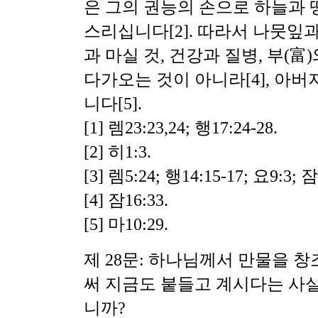
은 그의 권능의 손으로 하늘과 
스리십니다[2]. 따라서 나뭇잎과
과 마실 것, 건강과 질병, 부(富
다가오는 것이 아니라[4], 아
니다[5].
[1] 렘23:23,24; 행17:24-28.
[2] 히1:3.
[3] 렘5:24; 행14:15-17; 요9:3; 잠
[4] 잠16:33.
[5] 마10:29.
제 28문: 하나님께서 만물을 
써 지금도 붙들고 계시다는 사실
니까?