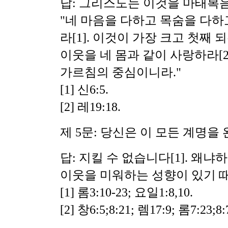
답: 그리스도는 이것을 마태복음
"네 마음을 다하고 목숨을 다하
라
[1]. 이것이 가장 크고 첫째 
이웃을 네 몸과 같이 사랑하라[2
가르침의 중심이니라."
[1] 신6:5.
[2] 레19:18.
제 5문: 당신은 이 모든 계명을
답: 지킬 수 없습니다
[1]. 왜
이웃을 미워하는 성향이 있기 때
[1] 롬3:10-23; 요일1:8,10.
[2] 창6:5;8:21; 렘17:9; 롬7:23;8: