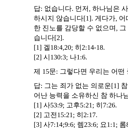
답: 없습니다. 먼저, 하나님은 
하시지 않습니다
[1]. 게다가
한 진노를 감당할 수 없으며, 그
습니다[2].
[1] 겔18:4,20; 히2:14-18.
[2] 시130:3; 나1:6.
제 15문: 그렇다면 우리는 어
답: 그는 죄가 없는 의로운
[1]
참
어난 능력을 소유하신 참 하나
[1] 사53:9; 고후5:21; 히7:26.
[2] 고전15:21; 히2:17.
[3] 사7:14;9:6; 렘23:6; 요1:1; 롬8