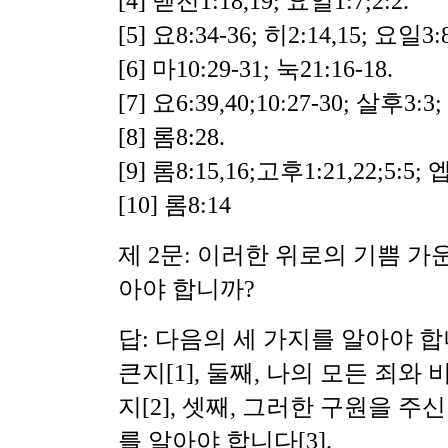
[4] 벧전1:18,19; 요일1:7;2:2.
[5] 요8:34-36; 히2:14,15; 요일3:8
[6] 마10:29-31; 눅21:16-18.
[7] 요6:39,40;10:27-30; 살후3:3
[8] 롬8:28.
[9] 롬8:15,16;고후1:21,22;5:5; 엡
[10] 롬8:14
제 2문: 이러한 위로의 기쁨 가
아야 합니까?
답: 다음의 세 가지를 알아야 합
큰지
[1], 둘째, 나의 모든 
지[2], 셋째, 그러한 구원을 
를 알아야 합니다[3].