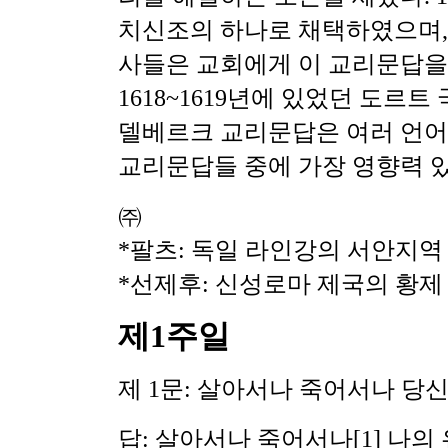
치신조의 하나로 채택하였으며,
사들은 교회에게 이 교리문답을
1618~1619년에 있었던 도르
델베르크 교리문답은 여러 언
교리문답들 중에 가장 영향력 
㈜
*팔츠: 독일 라인강의 서안지역
*선제후: 신성로마 제국의 황
제1주일
제 1문: 살아서나 죽어서나 당
답: 살아서나 죽어서나
[1] 나