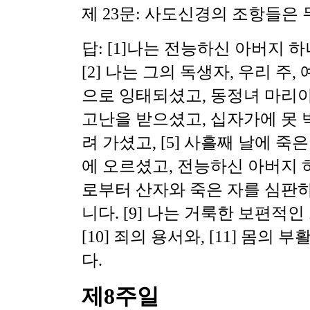
제 23문: 사도신경의 조항들은
답: [1]나는 전능하신 아버지 
[2] 나는 그의 독생자, 우리 주,
으로 잉태되셨고, 동정녀 마리아
고난을 받으셨고, 십자가에 못 
려 가셨고, [5] 사흘째 날에 죽
에 오르셨고, 전능하신 아버지 하
로부터 산자와 죽은 자를 심판하러
니다. [9] 나는 거룩한 보편적
[10] 죄의 용서와, [11] 몸의 
다.
제8주일