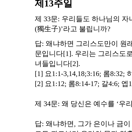
제13주일
제 33문: 우리들도 하나님의 
(獨生子)’라고 불립니까?
답: 왜냐하면 그리스도만이 원
문입니다
[1]. 우리는 그리스
녀들입니다[2].
[1] 요1:1-3,14,18;3:16; 롬8:32;
[2] 요1:12; 롬8:14-17; 갈4:6; 엡1:
제 34문: 왜 당신은 예수를 ‘우
답: 왜냐하면, 그가 은이나 금이