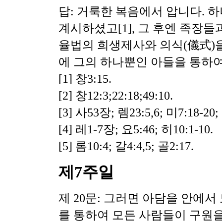
답: 거룩한 복음에서 압니다. 
계시하셨고
[1], 그 후엔 족장
율법의 희생제사와 의식(儀式)을
에 그의 하나뿐인 아들을 통하여
[1] 창3:15.
[2] 창12:3;22:18;49:10.
[3] 사53장; 렘23:5,6; 미7:18-20;
[4] 레1-7장; 요5:46; 히10:1-10.
[5] 롬10:4; 갈4:4,5; 골2:17.
제7주일
제 20문: 그러면 아담을 안에
를 통하여 모든 사람들이 구원을