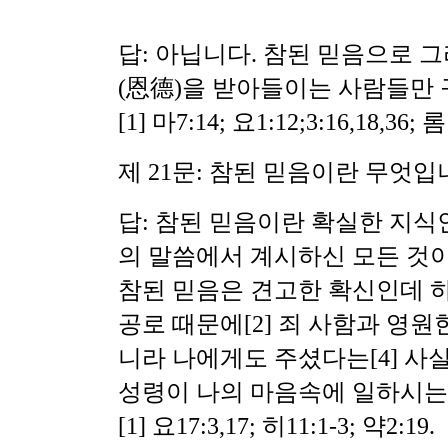
답: 아닙니다. 참된 믿음으로 
(恩德)을 받아들이는 사람들만
[1] 마7:14; 요1:12;3:16,18,36; 롬
제 21문: 참된 믿음이란 무엇입
답: 참된 믿음이란 확실한 지식
의 말씀에서 계시하신 모든 것이
참된 믿음은
견고한 확신인데 하
공로 때문에
[2] 죄 사함과 영
니라 나에게도 주셨다는[4] 사실
성령이 나의 마음속에 일하시는[
[1] 요17:3,17; 히11:1-3; 약2:19.