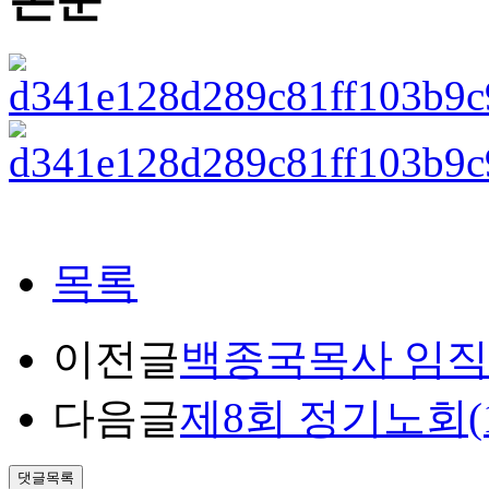
목록
이전글
백종국목사 임직식 
다음글
제8회 정기노회(
댓글목록